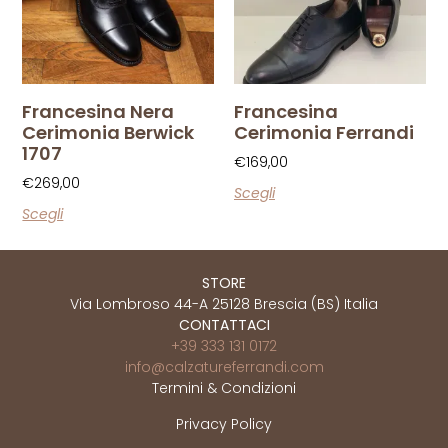
Francesina Nera
Francesina
Cerimonia Berwick
Cerimonia Ferrandi
1707
€
169,00
€
269,00
Scegli
Scegli
STORE
Via Lombroso 44-A 25128 Brescia (BS) Italia
CONTATTACI
+39 333 131 0172
info@calzatureferrandi.com
Termini & Condizioni
Privacy Policy