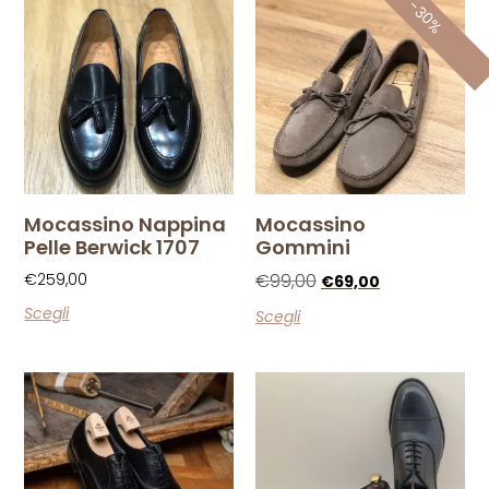
-30%
Mocassino Nappina
Mocassino
Pelle Berwick 1707
Gommini
€
259,00
€
99,00
€
69,00
Scegli
Scegli