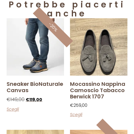
Potrebbe piacerti
anche
-20%
Sneaker BioNaturale
Mocassino Nappina
Canvas
Camoscio Tabacco
Berwick 1707
€
149,00
€
119,00
€
259,00
Scegli
Scegli