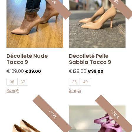
Décolleté Nude
Décolleté Pelle
Tacco 9
Sabbia Tacco 9
€
129,00
€
129,00
€
39,00
€
99,00
35
37
35
40
Scegli
Scegli
-70%
-70%