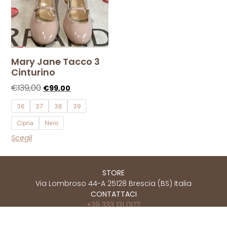
Mary Jane Tacco 3
Cinturino
€
139,00
€
99,00
36
37
38
39
Cipria
Nero
Scegli
STORE
Via Lombroso 44-A 25128 Brescia (BS) Italia
CONTATTACI
+39 333 131 0172
info@calzatureferrandi.com
Termini & Condizioni