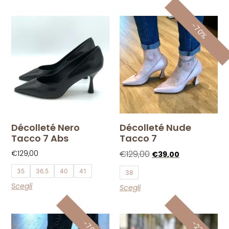
-70%
Décolleté Nero
Décolleté Nude
Tacco 7 Abs
Tacco 7
€
129,00
€
129,00
€
39,00
35
36.5
40
41
38
Scegli
Scegli
-70%
-23%