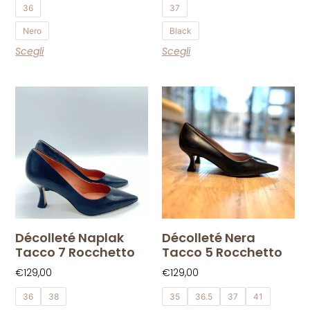
36
37
Nero
Black
Scegli
Scegli
Décolleté Naplak
Décolleté Nera
Tacco 7 Rocchetto
Tacco 5 Rocchetto
€
129,00
€
129,00
36
38
35
36.5
37
41