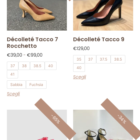
Décolleté Tacco 7
Décolleté Tacco 9
Rocchetto
€
129,00
€
39,00
-
€
99,00
35
37
37.5
38.5
37
38
38.5
40
40
41
Scegli
Sabbia
Fuchsia
Scegli
-34%
-65%