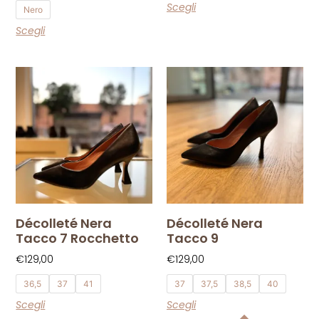
Scegli
Nero
Scegli
Décolleté Nera
Décolleté Nera
Tacco 7 Rocchetto
Tacco 9
€
129,00
€
129,00
36,5
37
41
37
37,5
38,5
40
Scegli
Scegli