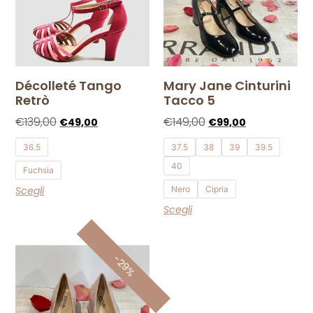
Décolleté Tango
Mary Jane Cinturini
Retrò
Tacco 5
€
139,00
€
149,00
€
49,00
€
99,00
36.5
37.5
38
39
39.5
40
Fuchsia
Scegli
Nero
Cipria
Scegli
-29%