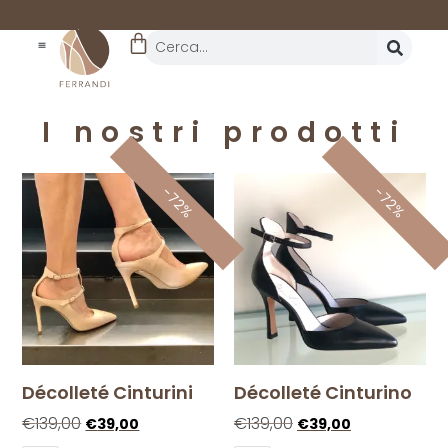
REALTÀ STORICA
DAL 1962
I nostri prodotti
-72%
-72%
Décolleté Cinturini
Décolleté Cinturino
€
139,00
€
139,00
€
39,00
€
39,00