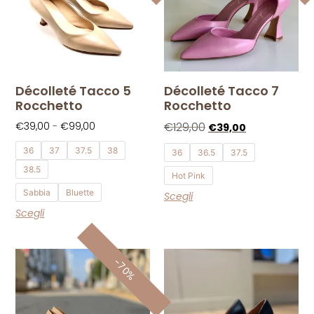
Décolleté Tacco 5
Décolleté Tacco 7
Rocchetto
Rocchetto
€
39,00
-
€
99,00
€
129,00
€
39,00
36
37
37.5
38
36
36.5
37.5
38.5
Hot Pink
Sabbia
Bluette
Scegli
Scegli
-70%