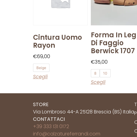
Forma In Le
Cintura Uomo
Di Faggio
Rayon
Berwick 1707
€
69,00
€
35,00
Beige
8
10
Scegli
Scegli
STORE
T
Via Lombroso 44-A 25128 Brescia (BS) Italia
P
CONTATTACI
C
+39 333 131 0172
C
info@calzatureferrandi.com