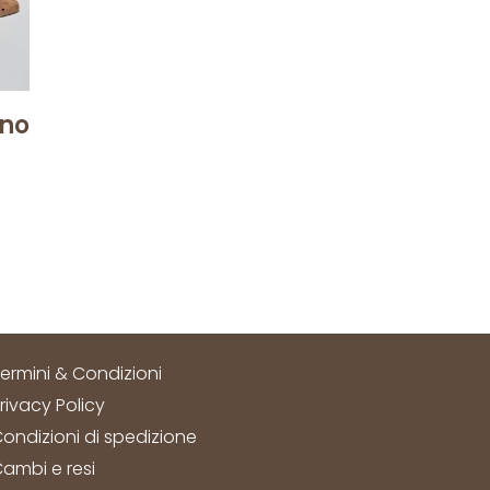
gno
ermini & Condizioni
rivacy Policy
ondizioni di spedizione
ambi e resi