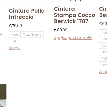
Cintura
Ci
Cintura Pelle
Stampa Cocco
Be
Intreccio
Berwick 1707
€
69
€
79,00
€
89,00
lo
Pel
Nero
Testa di moro
Aggiungi Al Carrello
Pel
Blu
Cam
Scegli
Cam
Pel
Cam
Sceg