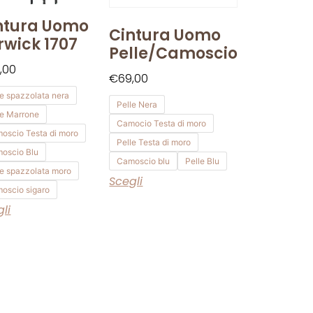
ntura Uomo
Cintura Uomo
rwick 1707
Pelle/camoscio
,00
€
69,00
le spazzolata nera
Pelle Nera
le Marrone
Camocio Testa di moro
oscio Testa di moro
Pelle Testa di moro
oscio Blu
Camoscio blu
Pelle Blu
le spazzolata moro
Scegli
oscio sigaro
li