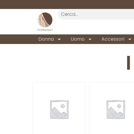
REALTÀ STORICA
DAL 1962
Donna
Uomo
Accessori