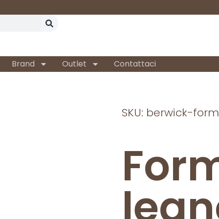
Brand
Outlet
Contattaci
SKU: berwick-for
Form
legn