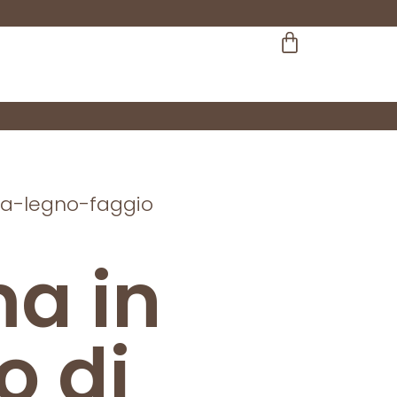
ma-legno-faggio
a in
o di