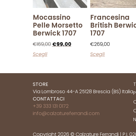
Mocassino
Francesina
Pelle Morsetto
British Berwi
Berwick 1707
1707
€
169,00
€
99,00
€
269,00
Scegli
Scegli
STORE
T
Via Lombroso 44-A 25128 Brescia (BS) Italia
P
CONTATTACI
C
+39 333 131 0172
C
info@calzatureferrandi.com
N
Copyright 2026 © Calzature Ferrandi | P.I. 0