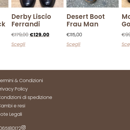
Derby Liscio
Desert Boot
Mo
ck
Ferrandi
Frau Man
G
€
179,00
€
129,00
€
115,00
€
9
Scegli
Scegli
Sce
ermini & Condizioni
rivacy Policy
ondizioni di spedizione
ambi e resi
ote Legali
2065180172