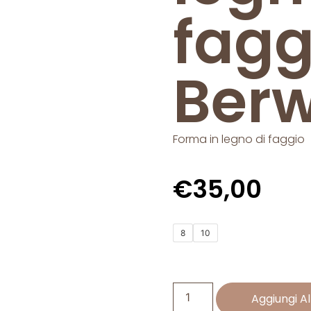
fagg
Berw
Forma in legno di faggio
€
35,00
8
10
Aggiungi Al