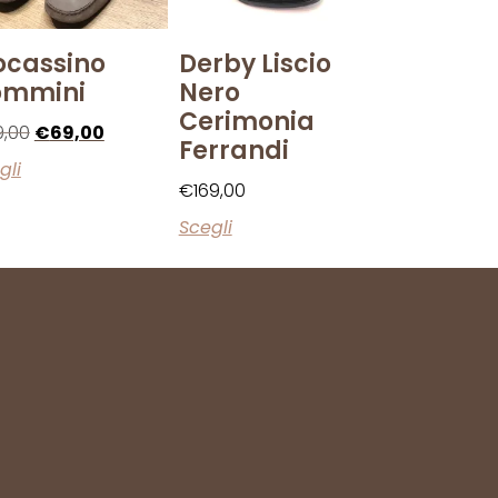
cassino
Derby Liscio
ommini
Nero
Cerimonia
9,00
€
69,00
Ferrandi
gli
€
169,00
Scegli