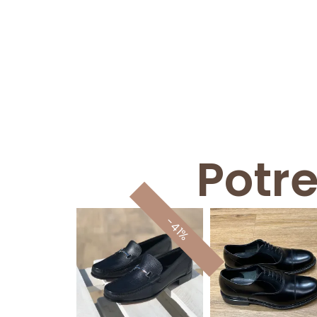
Potr
-41%