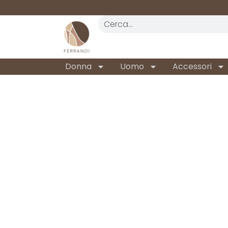
REALTÀ STORICA
DAL 1962
Donna
Uomo
Accessori