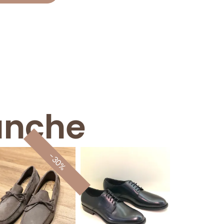
anche
-30%