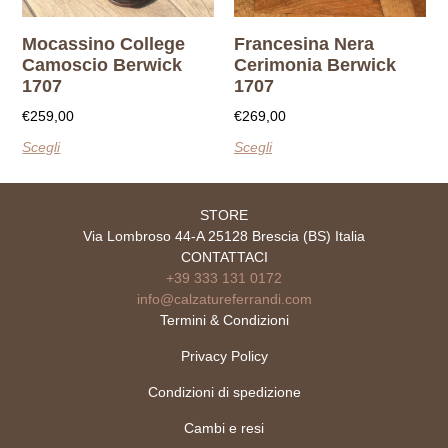
Mocassino College
Francesina Nera
Camoscio Berwick
Cerimonia Berwick
1707
1707
€
259,00
€
269,00
Scegli
Scegli
STORE
Via Lombroso 44-A 25128 Brescia (BS) Italia
CONTATTACI
+39 333 131 0172
info@calzatureferrandi.com
Termini & Condizioni
Privacy Policy
Condizioni di spedizione
Cambi e resi