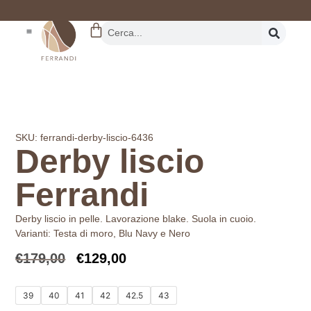
REALTÀ STORICA
DAL 1962
SKU: ferrandi-derby-liscio-6436
Derby liscio
Ferrandi
Derby liscio in pelle. Lavorazione blake. Suola in cuoio.
Varianti: Testa di moro, Blu Navy e Nero
€
179,00
€
129,00
39
40
41
42
42.5
43