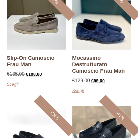
Slip-On Camoscio
Mocassino
Frau Man
Destrutturato
Camoscio Frau Man
€
135,00
€
108,00
€
129,00
€
99,00
Scegli
Scegli
-29%
-41%