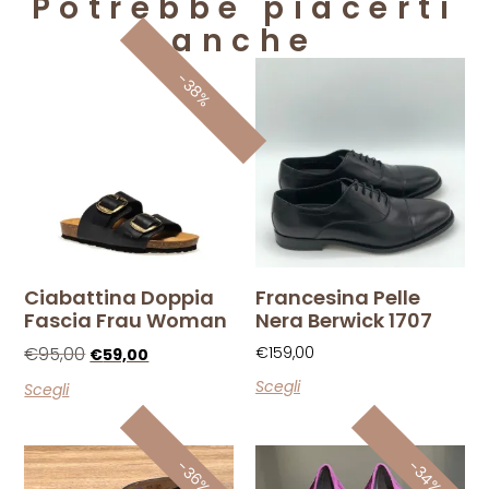
Potrebbe piacerti
anche
-38%
Ciabattina Doppia
Francesina Pelle
Fascia Frau Woman
Nera Berwick 1707
€
95,00
€
159,00
€
59,00
Scegli
Scegli
-34%
-36%