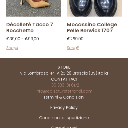
Décolleté Tacco 7
Mocassino College
Rocchetto
Pelle Berwick 1707
€
39,00
-
€
99,00
€
259,00
Scegli
Scegli
STORE
Via Lombroso 44-A 25128 Brescia (BS) Italia
CONTATTACI
+39 333 131 0172
info@calzatureferrandi.com
Termini & Condizioni
Privacy Policy
Condizioni di spedizione