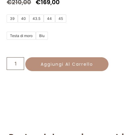
€
210,00
€
169,00
39
40
43.5
44
45
Testa di moro
Blu
Aggiungi Al Carrello