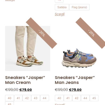
Sabbia
Flag (jeans)
Scegli
-20%
-20%
Sneakers “Jasper”
Sneakers “Jasper”
Man Cream
Man Jeans
€
99,00
€
99,00
€
79,00
€
79,00
40
41
42
43
44
40
41
42
44
45
45