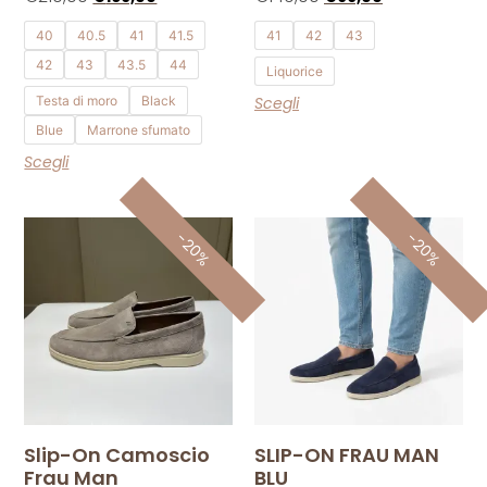
40
40.5
41
41.5
41
42
43
42
43
43.5
44
Liquorice
Testa di moro
Black
Scegli
Blue
Marrone sfumato
Scegli
-20%
-20%
Slip-On Camoscio
SLIP-ON FRAU MAN
Frau Man
BLU