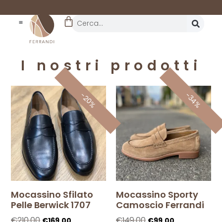
REALTÀ STORICA
DAL 1962
I nostri prodotti
-34%
-20%
Mocassino Sfilato
Mocassino Sporty
Pelle Berwick 1707
Camoscio Ferrandi
€
210,00
€
149,00
€
169,00
€
99,00