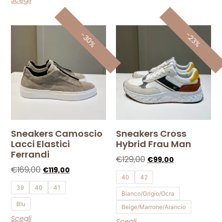
-30%
-23%
Sneakers Camoscio
Sneakers Cross
Lacci Elastici
Hybrid Frau Man
Ferrandi
€
129,00
€
99,00
€
169,00
€
119,00
40
42
39
40
41
Bianco/Grigio/Ocra
Blu
Beige/Marrone/Arancio
Scegli
Scegli