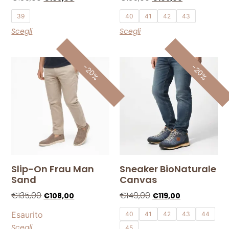
39
40
41
42
43
Scegli
Scegli
-20%
-20%
Slip-On Frau Man
Sneaker BioNaturale
Sand
Canvas
€
135,00
€
149,00
€
108,00
€
119,00
Esaurito
40
41
42
43
44
Scegli
45