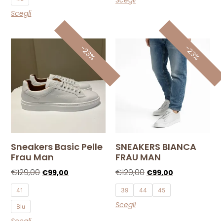
Scegli
Scegli
-23%
-23%
Sneakers Basic Pelle
SNEAKERS BIANCA
Frau Man
FRAU MAN
€
129,00
€
129,00
€
99,00
€
99,00
41
39
44
45
Scegli
Blu
Scegli