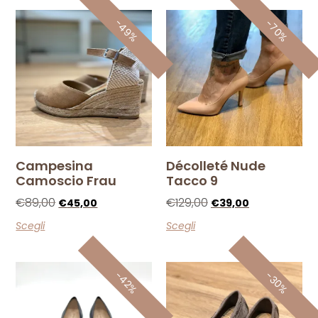
-49%
-70%
Campesina
Décolleté Nude
Camoscio Frau
Tacco 9
€
89,00
€
129,00
€
45,00
€
39,00
Scegli
Scegli
-42%
-30%