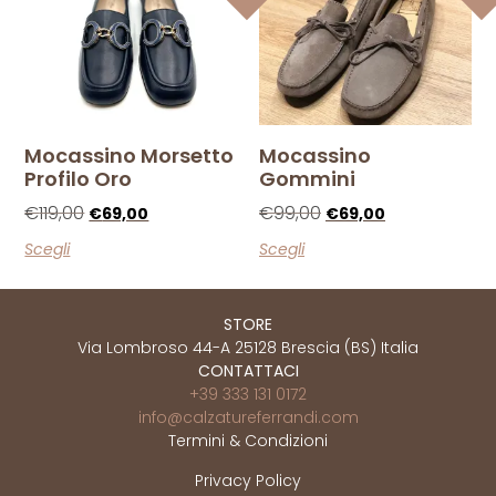
Mocassino Morsetto
Mocassino
Profilo Oro
Gommini
€
119,00
€
99,00
€
69,00
€
69,00
Scegli
Scegli
STORE
Via Lombroso 44-A 25128 Brescia (BS) Italia
CONTATTACI
+39 333 131 0172
info@calzatureferrandi.com
Termini & Condizioni
Privacy Policy