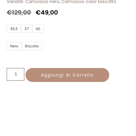
Varianti: Camoscio nero, Camoscio color biscotto
€
129,00
€
49,00
36.5
37
40
Nero
Biscotto
Aggiungi Al Carrello