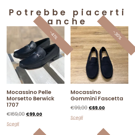
Potrebbe piacerti
anche
-30%
-41%
Mocassino Pelle
Mocassino
Morsetto Berwick
Gommini Fascetta
1707
€
99,00
€
69,00
€
169,00
€
99,00
Scegli
Scegli