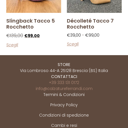
Slingback Tacco 5
Décolleté Tacco 7
Rocchetto
Rocchetto
€
139,00
€
39,00
-
€
99,00
€
99,00
Scegli
Scegli
STORE
Via Lombroso 44-A 25128 Brescia (BS) Italia
CONTATTACI
+39 333 131 0172
info@calzatureferrandi.com
Termini & Condizioni
Privacy Policy
Condizioni di spedizione
Cambi e resi