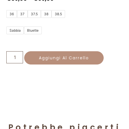
36
37
37.5
38
38.5
Sabbia
Bluette
Aggiungi Al Carrello
Potrebbe piacerti