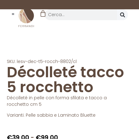
REALTÀ STORICA
DAL 1962
SKU: lesv-dec-t5-rocch-8802/cl
Décolleté tacco
5 rocchetto
Décolleté in pelle con forma sfilata e tacco a
rocchetto cm 5
Varianti: Pelle sabbia e Laminato Bluette
€
39,00
-
€
99,00