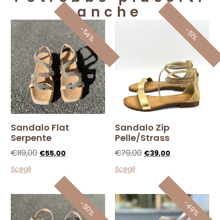
anche
-54%
-51%
Sandalo Flat
Sandalo Zip
Serpente
Pelle/strass
€
119,00
€
79,00
€
55,00
€
39,00
Scegli
Scegli
-49%
-50%