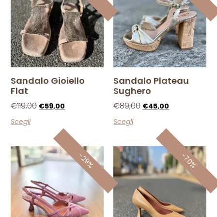
Sandalo Gioiello
Sandalo Plateau
Flat
Sughero
€
119,00
€
89,00
€
59,00
€
45,00
Scegli
Scegli
-70%
-29%