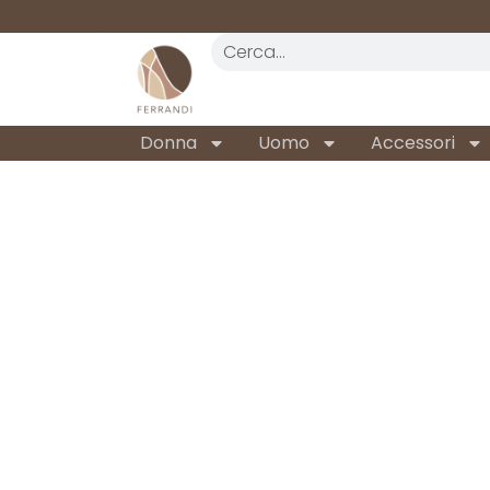
REALTÀ STORICA
DAL 1962
Donna
Uomo
Accessori