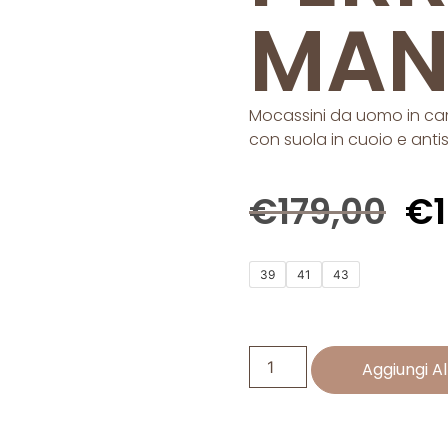
MAN
Mocassini da uomo in cam
con suola in cuoio e anti
€
179,00
€
39
41
43
Aggiungi Al