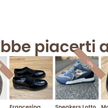
ebbe piacerti 
8%
-29%
Francesina
Sneakers Lotto
Mo