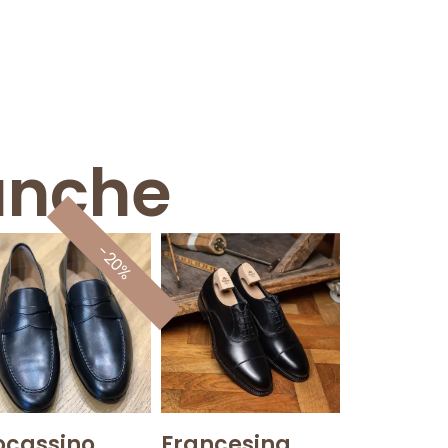
anche
-20%
cassino
Francesina