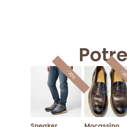
Potr
-20%
-2
Sneaker
Mocassino